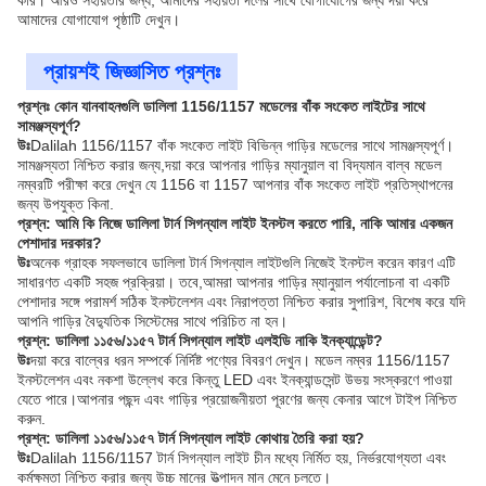
আমাদের যোগাযোগ পৃষ্ঠাটি দেখুন।
প্রায়শই জিজ্ঞাসিত প্রশ্নঃ
প্রশ্নঃ কোন যানবাহনগুলি ডালিলা 1156/1157 মডেলের বাঁক সংকেত লাইটের সাথে
সামঞ্জস্যপূর্ণ?
উঃ
Dalilah 1156/1157 বাঁক সংকেত লাইট বিভিন্ন গাড়ির মডেলের সাথে সামঞ্জস্যপূর্ণ।
সামঞ্জস্যতা নিশ্চিত করার জন্য,দয়া করে আপনার গাড়ির ম্যানুয়াল বা বিদ্যমান বাল্ব মডেল
নম্বরটি পরীক্ষা করে দেখুন যে 1156 বা 1157 আপনার বাঁক সংকেত লাইট প্রতিস্থাপনের
জন্য উপযুক্ত কিনা.
প্রশ্ন: আমি কি নিজে ডালিলা টার্ন সিগন্যাল লাইট ইনস্টল করতে পারি, নাকি আমার একজন
পেশাদার দরকার?
উঃ
অনেক গ্রাহক সফলভাবে ডালিলা টার্ন সিগন্যাল লাইটগুলি নিজেই ইনস্টল করেন কারণ এটি
সাধারণত একটি সহজ প্রক্রিয়া। তবে,আমরা আপনার গাড়ির ম্যানুয়াল পর্যালোচনা বা একটি
পেশাদার সঙ্গে পরামর্শ সঠিক ইনস্টলেশন এবং নিরাপত্তা নিশ্চিত করার সুপারিশ, বিশেষ করে যদি
আপনি গাড়ির বৈদ্যুতিক সিস্টেমের সাথে পরিচিত না হন।
প্রশ্ন: ডালিলা ১১৫৬/১১৫৭ টার্ন সিগন্যাল লাইট এলইডি নাকি ইনক্যান্ডেন্ট?
উঃ
দয়া করে বাল্বের ধরন সম্পর্কে নির্দিষ্ট পণ্যের বিবরণ দেখুন। মডেল নম্বর 1156/1157
ইনস্টলেশন এবং নকশা উল্লেখ করে কিন্তু LED এবং ইনক্যান্ডসেন্ট উভয় সংস্করণে পাওয়া
যেতে পারে।আপনার পছন্দ এবং গাড়ির প্রয়োজনীয়তা পূরণের জন্য কেনার আগে টাইপ নিশ্চিত
করুন.
প্রশ্ন: ডালিলা ১১৫৬/১১৫৭ টার্ন সিগন্যাল লাইট কোথায় তৈরি করা হয়?
উঃ
Dalilah 1156/1157 টার্ন সিগন্যাল লাইট চীন মধ্যে নির্মিত হয়, নির্ভরযোগ্যতা এবং
কর্মক্ষমতা নিশ্চিত করার জন্য উচ্চ মানের উত্পাদন মান মেনে চলতে।