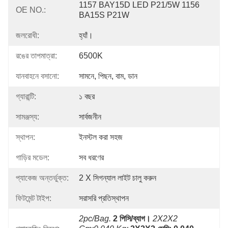
1157 BAY15D LED P21/5W 1156 
OE NO.:
BA15S P21W
জলরোধী:
হ্যাঁ।
রঙের তাপমাত্রা:
6500K
যানবাহনে বসানো:
সামনে, পিছন, বাম, ডান
গ্যারান্টি:
১ বছর
সামঞ্জস্য:
সার্বজনীন
স্থাপন:
ইনস্টল করা সহজ
গাড়ির মডেল:
সব ধরণের
প্যাকেজ অন্তর্ভুক্ত:
2 X সিগন্যাল লাইট চালু করুন
ফিটমেন্ট টাইপ:
সরাসরি প্রতিস্থাপন
2pc/bag.
2 পিসি/ব্যাগ।
2X2X2 