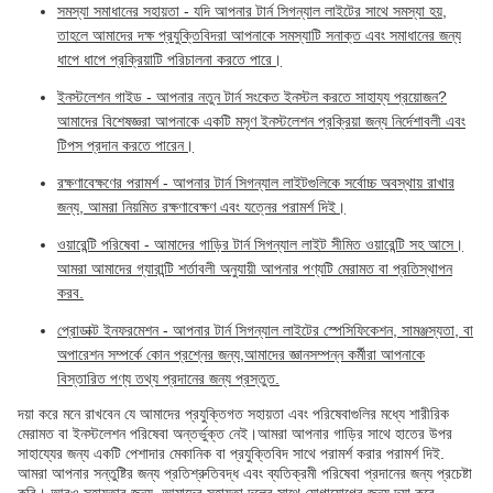
সমস্যা সমাধানের সহায়তা - যদি আপনার টার্ন সিগন্যাল লাইটের সাথে সমস্যা হয়,
তাহলে আমাদের দক্ষ প্রযুক্তিবিদরা আপনাকে সমস্যাটি সনাক্ত এবং সমাধানের জন্য
ধাপে ধাপে প্রক্রিয়াটি পরিচালনা করতে পারে।
ইনস্টলেশন গাইড - আপনার নতুন টার্ন সংকেত ইনস্টল করতে সাহায্য প্রয়োজন?
আমাদের বিশেষজ্ঞরা আপনাকে একটি মসৃণ ইনস্টলেশন প্রক্রিয়া জন্য নির্দেশাবলী এবং
টিপস প্রদান করতে পারেন।
রক্ষণাবেক্ষণের পরামর্শ - আপনার টার্ন সিগন্যাল লাইটগুলিকে সর্বোচ্চ অবস্থায় রাখার
জন্য, আমরা নিয়মিত রক্ষণাবেক্ষণ এবং যত্নের পরামর্শ দিই।
ওয়ারেন্টি পরিষেবা - আমাদের গাড়ির টার্ন সিগন্যাল লাইট সীমিত ওয়ারেন্টি সহ আসে।
আমরা আমাদের গ্যারান্টি শর্তাবলী অনুযায়ী আপনার পণ্যটি মেরামত বা প্রতিস্থাপন
করব.
প্রোডাক্ট ইনফরমেশন - আপনার টার্ন সিগন্যাল লাইটের স্পেসিফিকেশন, সামঞ্জস্যতা, বা
অপারেশন সম্পর্কে কোন প্রশ্নের জন্য,আমাদের জ্ঞানসম্পন্ন কর্মীরা আপনাকে
বিস্তারিত পণ্য তথ্য প্রদানের জন্য প্রস্তুত.
দয়া করে মনে রাখবেন যে আমাদের প্রযুক্তিগত সহায়তা এবং পরিষেবাগুলির মধ্যে শারীরিক
মেরামত বা ইনস্টলেশন পরিষেবা অন্তর্ভুক্ত নেই।আমরা আপনার গাড়ির সাথে হাতের উপর
সাহায্যের জন্য একটি পেশাদার মেকানিক বা প্রযুক্তিবিদ সাথে পরামর্শ করার পরামর্শ দিই.
আমরা আপনার সন্তুষ্টির জন্য প্রতিশ্রুতিবদ্ধ এবং ব্যতিক্রমী পরিষেবা প্রদানের জন্য প্রচেষ্টা
করি। আরও সহায়তার জন্য, আমাদের সহায়তা দলের সাথে যোগাযোগের জন্য দয়া করে