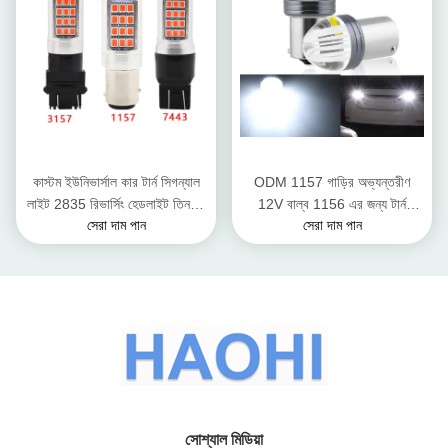
কাস্টম ইউনিভার্সাল কার টার্ন সিগন্যাল
ODM 1157 গাড়ির অভ্যন্তরীণ
লাইট 2835 রিভার্সিং হেডলাইট তিনবার
12V বাল্ব 1156 এর জন্য টার্ন
সেরা দাম পান
সেরা দাম পান
ফ্ল্যাশিং বাল্ব
সিগন্যাল লাইট
সোশ্যাল মিডিয়া