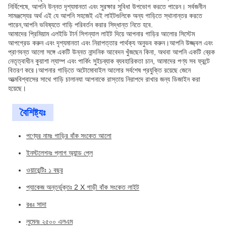
নির্বিশেষে, আপনি উন্নত দৃশ্যমানতা এবং সুরক্ষার সুবিধা উপভোগ করতে পারেন। সর্বজনীন
সামঞ্জস্যের অর্থ এই যে আপনি সহজেই এই লাইটগুলিকে অন্য গাড়িতে স্থানান্তর করতে
পারেন,আপনি ভবিষ্যতে গাড়ি পরিবর্তন করার সিদ্ধান্ত নিতে হবে.
আমাদের প্রিমিয়াম এলইডি টার্ন সিগন্যাল লাইট দিয়ে আপনার গাড়ির আলোর সিস্টেম
আপগ্রেড করুন এবং দৃশ্যমানতা এবং নিরাপত্তার পার্থক্য অনুভব করুন।আপনি উজ্জ্বল এবং
প্রাণবন্ত আলো সঙ্গে একটি উন্নত নান্দনিক আবেদন খুঁজছেন কিনা, অথবা আপনি একটি ব্রেক
নেতৃত্বাধীন কুয়াশা ল্যাম্প এবং পার্কিং সুইচব্যাক ব্যবহারিকতা চান, আমাদের পণ্য সব ফ্রন্টে
বিতরণ করে।আপনার গাড়িতে অটোমোবাইল আলোর সর্বশেষ প্রযুক্তি রয়েছে জেনে
আত্মবিশ্বাসের সাথে গাড়ি চালানযা আপনাকে রাস্তায় নিরাপদে রাখার জন্য ডিজাইন করা
হয়েছে।
বৈশিষ্ট্যঃ
পণ্যের নামঃ গাড়ির বাঁক সংকেত আলো
ইনস্টলেশনঃ প্লাগ অ্যান্ড প্লে
ওয়ারেন্টিঃ ১ বছর
প্যাকেজ অন্তর্ভুক্তঃ 2 X গাড়ী বাঁক সংকেত লাইট
রঙঃ সাদা
লুমেনঃ ২৫০০ এলএম