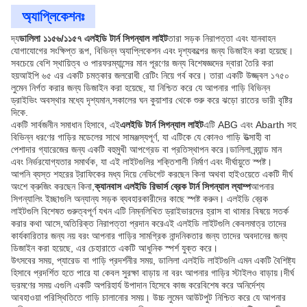
অ্যাপ্লিকেশনঃ
দ্য
ডালিলা ১১৫৬/১১৫৭ এলইডি টার্ন সিগন্যাল লাইট
তারা সড়ক নিরাপত্তা এবং যানবাহন
যোগাযোগের সংক্ষিপ্ত রূপ, বিভিন্ন অ্যাপ্লিকেশন এবং দৃশ্যকল্পের জন্য ডিজাইন করা হয়েছে।
সবচেয়ে বেশি স্থায়িত্ব ও পারফরম্যান্সের মান পূরণের জন্য বিশেষজ্ঞদের দ্বারা তৈরি করা
হয়আইপি ৬৫ এর একটি চমত্কার জলরোধী রেটিং নিয়ে গর্ব করে। তারা একটি উজ্জ্বল ১৭৫০
লুমেন নির্গত করার জন্য ডিজাইন করা হয়েছে, যা নিশ্চিত করে যে আপনার গাড়ি বিভিন্ন
ড্রাইভিং অবস্থার মধ্যে দৃশ্যমান,সকালের ঘন কুয়াশার থেকে শুরু করে ঝড়ো রাতের ভারী বৃষ্টির
দিকে.
একটি সার্বজনীন সমাধান হিসাবে, এই
এলইডি টার্ন সিগন্যাল লাইট
এটি ABG এবং Abarth সহ
বিভিন্ন ধরণের গাড়ির মডেলের সাথে সামঞ্জস্যপূর্ণ, যা এটিকে যে কোনও গাড়ি উত্সাহী বা
পেশাদার গ্যারেজের জন্য একটি বহুমুখী আপগ্রেড বা প্রতিস্থাপন করে।ডালিলা ব্র্যান্ড মান
এবং নির্ভরযোগ্যতার সমার্থক, যা এই লাইটগুলির শক্তিশালী নির্মাণ এবং দীর্ঘায়ুতে স্পষ্ট।
আপনি ব্যস্ত শহরের ট্রাফিকের মধ্য দিয়ে নেভিগেট করছেন কিনা অথবা হাইওয়েতে একটি দীর্ঘ
অংশে ক্রুজিং করছেন কিনা,
ক্যানবাস এলইডি রিভার্স ব্রেক টার্ন সিগন্যাল ল্যাম্প
আপনার
সিগন্যালিং ইচ্ছাগুলি অন্যান্য সড়ক ব্যবহারকারীদের কাছে স্পষ্ট করুন। এলইডি ব্রেক
লাইটগুলি বিশেষত গুরুত্বপূর্ণ যখন এটি নিম্নলিখিত ড্রাইভারদের হ্রাস বা থামার বিষয়ে সতর্ক
করার কথা আসে,অতিরিক্ত নিরাপত্তা প্রদান করেএই এলইডি লাইটগুলি কেবলমাত্র তাদের
কার্যকারিতার জন্য নয় বরং আপনার গাড়ির সামগ্রিক নান্দনিকতার জন্য তাদের অবদানের জন্য
ডিজাইন করা হয়েছে, এর চেহারাতে একটি আধুনিক স্পর্শ যুক্ত করে।
উৎসবের সময়, প্যারেড বা গাড়ি প্রদর্শনীর সময়, ডালিলা এলইডি লাইটগুলি এমন একটি বৈশিষ্ট্য
হিসাবে প্রদর্শিত হতে পারে যা কেবল সুরক্ষা বাড়ায় না বরং আপনার গাড়ির স্টাইলও বাড়ায়।দীর্ঘ
ভ্রমণের সময় এগুলি একটি অপরিহার্য উপাদান হিসেবে কাজ করেবিশেষ করে অনির্দেশ্য
আবহাওয়া পরিস্থিতিতে গাড়ি চালানোর সময়। উচ্চ লুমেন আউটপুট নিশ্চিত করে যে আপনার