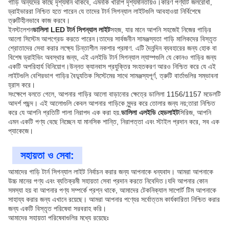
গাড়ি অন্যদের কাছে দৃশ্যমান থাকবে, এমনকি খারাপ দৃশ্যমানতায়ও।কারণ পণ্যটি জলরোধী,
ড্রাইভাররা নিশ্চিত হতে পারেন যে তাদের টার্ন সিগন্যাল লাইটগুলি আবহাওয়া নির্বিশেষে
ত্রুটিহীনভাবে কাজ করবে।
ইনস্টলেশন
ডালিলা LED টার্ন সিগন্যাল লাইট
সহজ, যার মানে আপনি সহজেই নিজের গাড়ির
আলো সিস্টেম আপগ্রেড করতে পারেন।তাদের সার্বজনীন সামঞ্জস্যতা গাড়ি মালিকদের বিস্তৃত
শ্রোতাদের সেবা করার লক্ষ্যে চিন্তাশীল নকশার প্রমাণ. এটি দৈনন্দিন ব্যবহারের জন্য হোক বা
বিশেষ ড্রাইভিং অবস্থার জন্য, এই এলইডি টার্ন সিগন্যাল ল্যাম্পগুলি যে কোনও গাড়ির জন্য
একটি অপরিহার্য বিনিয়োগ।উন্নত ক্যানবাস প্রযুক্তির সংহতকরণ আরও নিশ্চিত করে যে এই
লাইটগুলি বেশিরভাগ গাড়ির বৈদ্যুতিক সিস্টেমের সাথে সামঞ্জস্যপূর্ণ, ত্রুটি বার্তাগুলির সম্ভাবনা
হ্রাস করে।
সংক্ষেপে বলতে গেলে, আপনার গাড়ির আলো বাড়ানোর ক্ষেত্রে ডালিলা 1156/1157 মডেলটি
আদর্শ পছন্দ। এই আলোগুলি কেবল আপনার গাড়িকে সুন্দর করে তোলার জন্য নয়;তারা নিশ্চিত
করে যে আপনি প্রতিটি পালা নিরাপদ এক করা হয়.
ডালিলা এলইডি হেডলাইট
সিরিজ, আপনি
এমন একটি পণ্য বেছে নিচ্ছেন যা মানসিক শান্তি, নিরাপত্তা এবং স্টাইল প্রদান করে, সব এক
প্যাকেজে।
সহায়তা ও সেবা:
আমাদের গাড়ি টার্ন সিগন্যাল লাইট নির্বাচন করার জন্য আপনাকে ধন্যবাদ। আমরা আপনাকে
উচ্চ মানের পণ্য এবং ব্যতিক্রমী সহায়তা সেবা প্রদান করতে নিবেদিত।যদি আপনার কোন
সমস্যা হয় বা আপনার পণ্য সম্পর্কে প্রশ্ন থাকে, আমাদের টেকনিক্যাল সাপোর্ট টিম আপনাকে
সাহায্য করার জন্য এখানে রয়েছে। আমরা আপনার পণ্যের সর্বোত্তম কার্যকারিতা নিশ্চিত করার
জন্য একটি বিস্তৃত পরিষেবা সরবরাহ করি।
আমাদের সহায়তা পরিষেবাগুলির মধ্যে রয়েছেঃ