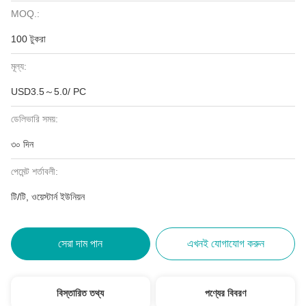
MOQ.:
100 টুকরা
মূল্য:
USD3.5～5.0/ PC
ডেলিভারি সময়:
৩০ দিন
পেমেন্ট শর্তাবলী:
টি/টি, ওয়েস্টার্ন ইউনিয়ন
সেরা দাম পান
এখনই যোগাযোগ করুন
বিস্তারিত তথ্য
পণ্যের বিবরণ