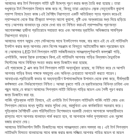
আমাদের কার টার্ন সিগন্যাল লাইট দুটি উদ্দেশ্য পূরণ করার জন্য তৈরি করা হয়েছে। তারা
শুধুমাত্র টার্ন সিগন্যাল হিসাবে কাজ করে না, কিন্তু তারা এছাড়াও ব্রেক নেতৃত্বাধীন কুয়াশা
ল্যাম্প হিসাবে দ্বৈত কাজ।এই বৈশিষ্ট্য নিরাপত্তা একটি অতিরিক্ত স্তর প্রদান করেএই
ল্যাম্পগুলো থেকে উচ্চ তীব্রতা সম্পন্ন আলো কুয়াশা, বৃষ্টি এবং অন্ধকারের মধ্য দিয়ে ছড়িয়ে
পড়ে।আপনার যানবাহন দূর থেকে দেখা যায় তা নিশ্চিত করাএই ল্যাম্পগুলির প্রাণবন্ত
আলোকসজ্জা দুর্ঘটনা প্রতিরোধে সহায়তা করে এবং আপনার ড্রাইভিং অভিজ্ঞতার সামগ্রিক
নিরাপত্তা বাড়ায়।
আমাদের প্লাগ অ্যান্ড প্লে সেটআপের সাথে ইনস্টলেশন সহজ, যার মানে এই যে এই লাইটগুলি
ইনস্টল করার জন্য আপনার কোন বিশেষ সরঞ্জাম বা বিস্তৃত অটোমোটিভ জ্ঞান প্রয়োজন হবে
না।আমাদের LED টার্ন সিগন্যাল লাইট সর্বজনীনভাবে সামঞ্জস্যপূর্ণআপনি কমপ্যাক্ট গাড়ি,
এসইউভি, অথবা ট্রাক চালাচ্ছেন কিনা,এই লাইটগুলি আপনার গাড়ির বিদ্যমান বৈদ্যুতিক
সিস্টেমের সাথে নির্বিঘ্নে সংহত করার জন্য ডিজাইন করা হয়েছে.
এই প্যাকেজে 2 এক্স কার টার্ন সিগন্যাল লাইট অন্তর্ভুক্ত রয়েছে, যা নিশ্চিত করে যে আপনি
আপনার গাড়ির উভয় পক্ষকে সমতুল্য এবং অভিন্ন চেহারাতে আপডেট করতে পারেন।
আবহাওয়া-প্রতিরোধী কভার যা অভ্যন্তরীণ উপাদানগুলিকে উপাদান থেকে রক্ষা করে, দীর্ঘস্থায়ী
কর্মক্ষমতা এবং নির্ভরযোগ্যতা নিশ্চিত। আমরা বুঝতে পারি যে ড্রাইভারদের বিভিন্ন চাহিদা এবং
পছন্দ আছে,যে কারণে আমাদের সিগন্যাল লাইট বিভিন্ন গাড়ির মডেল এবং শৈলী পূরণ করার
জন্য ডিজাইন করা হয়.
পার্কিং সুইচব্যাক লাইট হিসাবে, এই এলইডি টার্ন সিগন্যাল লাইটগুলি পার্কিং লাইট মোড এবং
সিগন্যাল মোডের মধ্যে স্যুইচ করার সুবিধা দেয়, বহুমুখিতা এবং কার্যকারিতা সরবরাহ করে।
সুইচব্যাক বৈশিষ্ট্যটি এমন পরিস্থিতিতে বিশেষভাবে দরকারী যেখানে আপনাকে অস্থায়ীভাবে
রাস্তার পাশে আপনার যানবাহন পার্ক করতে হবে, যা আপনাকে সর্বদা দৃশ্যমানতা এবং সুরক্ষা
বজায় রাখতে দেয়।
আমাদের ইউনিভার্সাল ফিটিং ডিজাইনের সাথে সামঞ্জস্যতা কোন সমস্যা নয়। এই টার্ন সিগন্যাল
লাইটগুলি বিস্তৃত যানবাহনের সাথে কাজ করার জন্য সজ্জিত,আপনার গাড়ির মডেল বা মডেল