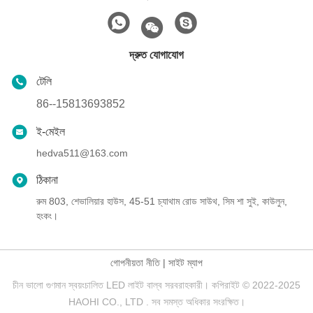
দ্রুত যোগাযোগ
টেলি
86--15813693852
ই-মেইল
hedva511@163.com
ঠিকানা
রুম 803, শেভালিয়ার হাউস, 45-51 চ্যাথাম রোড সাউথ, সিম শা সুই, কাউলুন,
হংকং।
গোপনীয়তা নীতি
|
সাইট ম্যাপ
চীন ভালো গুণমান স্বয়ংচালিত LED লাইট বাল্ব সরবরাহকারী। কপিরাইট © 2022-2025
HAOHI CO., LTD . সব সমস্ত অধিকার সংরক্ষিত।