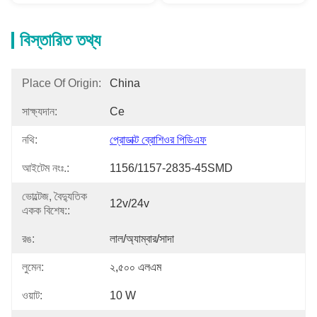
বিস্তারিত তথ্য
Place Of Origin:
China
সাক্ষ্যদান:
Ce
নথি:
প্রোডাক্ট ব্রোশিওর পিডিএফ
আইটেম নংঃ.:
1156/1157-2835-45SMD
ভোল্টেজ, বৈদ্যুতিক
12v/24v
একক বিশেষ::
রঙ:
লাল/অ্যাম্বার/সাদা
লুমেন:
২,৫০০ এলএম
ওয়াট:
10 W