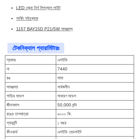
LED ব্রেক টার্ন সিগন্যাল লাইট
পার্কিং সুইচব্যাক
1157 BAY15D P21/5W সামঞ্জস্য
টেকনিক্যাল প্যারামিটারঃ
প্রকার
এলইডি
না
7440
রঙ
সাদা
সামঞ্জস্য
সার্বজনীন
গাড়ির মডেল
সাধারণ মডেল
জীবনকাল
50,000 ঘন্টা
রঙের তাপমাত্রা
৬০০০ কি.
গ্যারান্টি
১ বছর
কীওয়ার্ড
এলইডি হেডলাইট