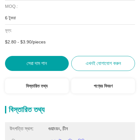
MOQ.:
6 টুকরা
মূল্য:
$2.80 - $3.90/pieces
সেরা দাম পান
এখনই যোগাযোগ করুন
বিস্তারিত তথ্য
পণ্যের বিবরণ
বিস্তারিত তথ্য
উৎপত্তি স্থল:
গুয়াংডং, চীন