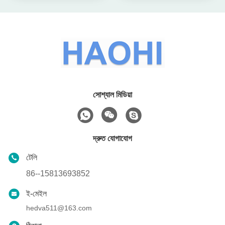
সোশ্যাল মিডিয়া
দ্রুত যোগাযোগ
টেলি
86--15813693852
ই-মেইল
hedva511@163.com