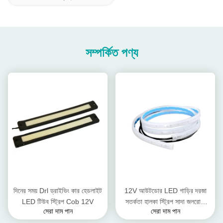
সম্পর্কিত পণ্য
দিনের সময় Drl ড্রাইভিং কার হেডলাইট
12V আউটডোর LED গাড়ির দরজা
LED টিউব স্ট্রিপ Cob 12V
সতর্কতা হালকা স্ট্রিপ সাদা জলরোধী
সেরা দাম পান
সেরা দাম পান
120cm