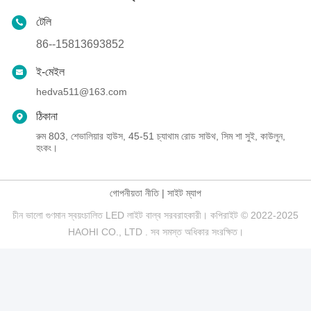
টেলি
86--15813693852
ই-মেইল
hedva511@163.com
ঠিকানা
রুম 803, শেভালিয়ার হাউস, 45-51 চ্যাথাম রোড সাউথ, সিম শা সুই, কাউলুন,
হংকং।
গোপনীয়তা নীতি
|
সাইট ম্যাপ
চীন ভালো গুণমান স্বয়ংচালিত LED লাইট বাল্ব সরবরাহকারী। কপিরাইট © 2022-2025
HAOHI CO., LTD . সব সমস্ত অধিকার সংরক্ষিত।