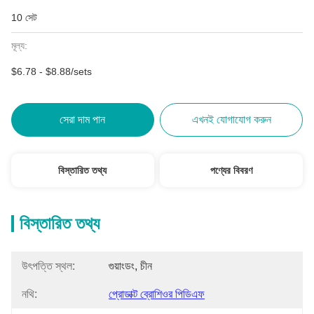
10 সেট
মূল্য:
$6.78 - $8.88/sets
সেরা দাম পান
এখনই যোগাযোগ করুন
বিস্তারিত তথ্য
পণ্যের বিবরণ
বিস্তারিত তথ্য
উৎপত্তি স্থল:
গুয়াংডং, চীন
নথি:
প্রোডাক্ট ব্রোশিওর পিডিএফ