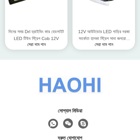
দিনের সময় Drl ড্রাইভিং কার হেডলাইট
12V আউটডোর LED গাড়ির দরজা
LED টিউব স্ট্রিপ Cob 12V
সতর্কতা হালকা স্ট্রিপ সাদা জলরোধী
সেরা দাম পান
সেরা দাম পান
120cm
সোশ্যাল মিডিয়া
দ্রুত যোগাযোগ