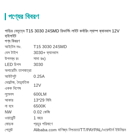
পণ্যের বিবরণ
গাড়ির নেতৃত্বে T15 3030 24SMD রিভার্সিং লাইট কর্নারিং ল্যাম্প ক্যানবাস 12V
হাইলাইট
পণ্য বিবরণ
আইটেম নংঃ.
T15 3030 24SMD
বেস টাইপ
3030+ ক্যানবাস
উপলব্ধ রং
সাদা রঙ)
LED চিপস
3030
অপারেটিং তাপমাত্রা
আউটপুট
0.25A
ভোল্টেজ, বৈদ্যুতিক
12V
একক বিশেষ
লুমেনস
600LM
আকার
13*29 মিমি
না হবে
6500K
NW
0.02 কেজি
ওয়ারেন্টি
1 বছর
মোড়ক
প্রচুর পরিমাণে
পেমেন্ট
Alibaba.com বাণিজ্য নিশ্চয়তা/TT/PAYPAL/ওয়েস্টার্ন ইউনিয়ন