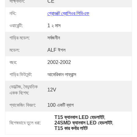
সাক্ষ্যদান:
CE
নথি:
প্রোডাক্ট ব্রোশিওর পিডিএফ
ওয়ারেন্টি:
1 ২ মাস
গাড়ির মডেল:
সর্বজনীন
মডেল:
ALF ঈগল
বছর:
2002-2002
গাড়ির ফিটমেন্ট:
আমেরিকান লাফ্রান্স
ভোল্টেজ, বৈদ্যুতিক
12V
একক বিশেষ:
প্যাকেজিং বিবরণ:
100 একটি ব্যাগ
T15 ক্যানবাস LED হেডলাইট
, 
বিশেষভাবে তুলে ধরা:
24SMD ক্যানবাস LED হেডলাইট
, 
T15 কার কর্নার লাইট