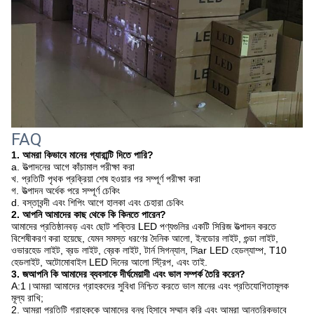
FAQ
1. আমরা কিভাবে মানের গ্যারান্টি দিতে পারি?
a. উত্পাদনের আগে কাঁচামাল পরীক্ষা করা
খ. প্রতিটি পৃথক প্রক্রিয়া শেষ হওয়ার পর সম্পূর্ণ পরীক্ষা করা
গ. উত্পাদন অর্ধেক পরে সম্পূর্ণ চেকিং
d. বস্তাবন্দী এবং শিপিং আগে হালকা এবং চেহারা চেকিং
2. আপনি আমাদের কাছ থেকে কি কিনতে পারেন?
আমাদের প্রতিষ্ঠান
বড় এবং ছোট শক্তির LED পণ্যগুলির একটি সিরিজ উত্পাদন করতে
বিশেষীকরণ করা হয়েছে, যেমন সমস্ত ধরণের দৈনিক আলো, ইনডোর লাইট, গুন্ডা লাইট,
ওভারহেড লাইট, ব্রড লাইট, ব্রেক লাইট, টার্ন সিগন্যাল, সি
ar LED হেডল্যাম্প, T10
হেডলাইট, অটোমোবাইল LED দিনের আলো স্ট্রিপ, এবং তাই.
3. জ
আপনি কি আমাদের ব্যবসাকে দীর্ঘমেয়াদী এবং ভাল সম্পর্ক তৈরি করেন?
A:1।আমরা আমাদের গ্রাহকদের সুবিধা নিশ্চিত করতে ভাল মানের এবং প্রতিযোগিতামূলক
মূল্য রাখি;
2. আমরা প্রতিটি গ্রাহককে আমাদের বন্ধু হিসাবে সম্মান করি এবং আমরা আন্তরিকভাবে