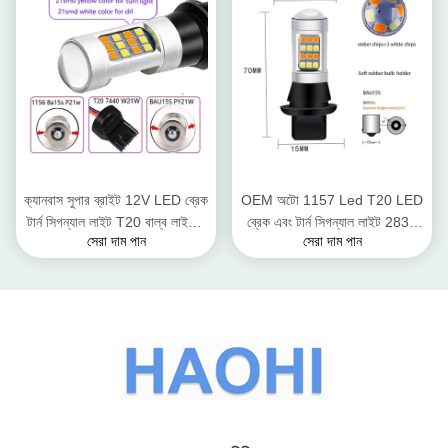
ক্যানবাস সুপার ব্রাইট 12V LED ব্রেক
OEM অটো 1157 Led T20 LED
টার্ন সিগন্যাল লাইট T20 বাল্ব লাইসেন্স
ব্রেক এবং টার্ন সিগন্যাল লাইট 2835
সেরা দাম পান
সেরা দাম পান
প্লেট লাইট
7443 কার হোয়াইট ফ্ল্যাশিং লাইট