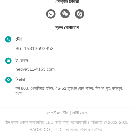
সোশ্যাল মিডিয়া
দ্রুত যোগাযোগ
টেলি
86--15813693852
ই-মেইল
hedva511@163.com
ঠিকানা
রুম 803, শেভালিয়ার হাউস, 45-51 চ্যাথাম রোড সাউথ, সিম শা সুই, কাউলুন,
হংকং।
গোপনীয়তা নীতি
|
সাইট ম্যাপ
চীন ভালো গুণমান স্বয়ংচালিত LED লাইট বাল্ব সরবরাহকারী। কপিরাইট © 2022-2025
HAOHI CO., LTD . সব সমস্ত অধিকার সংরক্ষিত।