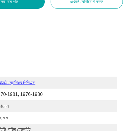
সেরা দাম পান
এখনই যোগাযোগ করুন
রোডাক্ট ব্রোশিওর পিডিএফ
970-1981, 1976-1980
াদোল
২ মাস
ইডি গাড়ির হেডলাইট