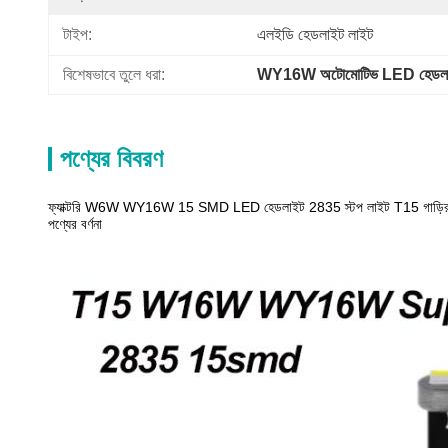
টাইপ:
এলইডি হেডলাইট লাইট
বিশেষভাবে তুলে ধরা:
WY16W অটোমোটিভ LED হেডল
পণ্যের বিবরণ
ফ্যাক্টরি W6W WY16W 15 SMD LED হেডলাইট 2835 স্টপ লাইট T15 গাড়
পণ্যের বর্ণনা