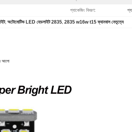
প্যাকেজিং বিবরণ:
প্
াইট
, 
অটোমোটিভ LED হেডলাইট 2835
, 
2835 w16w t15 ক্যানবাস নেতৃত্বে
ির আলো