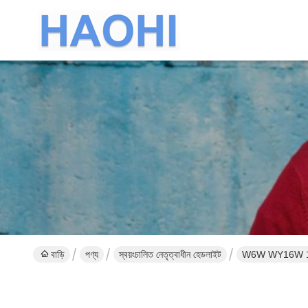
বাড়ি
পণ্য
স্বয়ংচালিত নেতৃত্বাধীন হেডলাইট
W6W WY16W 15 S