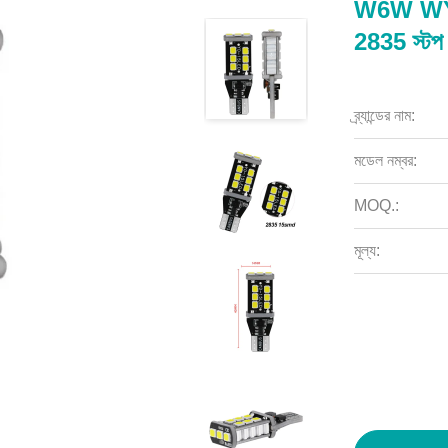
W6W WY1
2835 স্টপ
ব্র্যান্ডের নাম:
মডেল নম্বর:
MOQ.:
মূল্য: