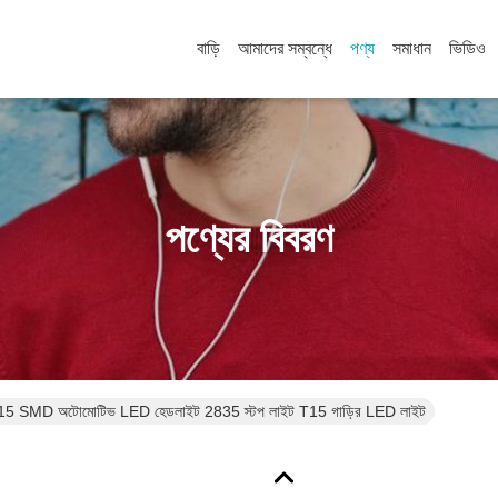
বাড়ি
আমাদের সম্বন্ধে
পণ্য
সমাধান
ভিডিও
পণ্যের বিবরণ
MD অটোমোটিভ LED হেডলাইট 2835 স্টপ লাইট T15 গাড়ির LED লাইট