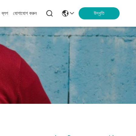
ব্লগ
যোগাযোগ করুন
উদ্ধৃতি