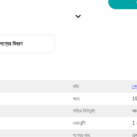
পণ্যের বিবরণ
নথি:
প্
বছর:
1
গাড়ির ফিটমেন্ট:
আন
ওয়ারেন্টি:
1 
পণ্যের নাম:
এল