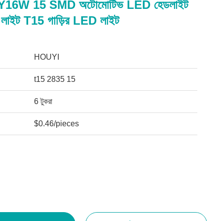
6W 15 SMD অটোমোটিভ LED হেডলাইট
 লাইট T15 গাড়ির LED লাইট
HOUYI
t15 2835 15
6 টুকরা
$0.46/pieces