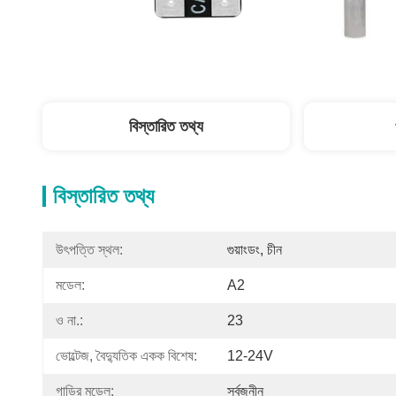
বিস্তারিত তথ্য
বিস্তারিত তথ্য
উৎপত্তি স্থল:
গুয়াংডং, চীন
মডেল:
A2
ও না.:
23
ভোল্টেজ, বৈদ্যুতিক একক বিশেষ:
12-24V
গাড়ির মডেল:
সর্বজনীন