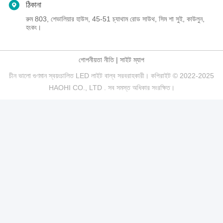
ঠিকানা
রুম 803, শেভালিয়ার হাউস, 45-51 চ্যাথাম রোড সাউথ, সিম শা সুই, কাউলুন,
হংকং।
গোপনীয়তা নীতি
|
সাইট ম্যাপ
চীন ভালো গুণমান স্বয়ংচালিত LED লাইট বাল্ব সরবরাহকারী। কপিরাইট © 2022-2025
HAOHI CO., LTD . সব সমস্ত অধিকার সংরক্ষিত।