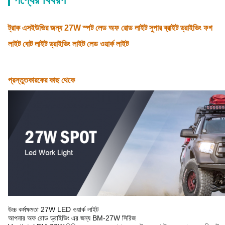
ট্রাক এসইউভির জন্য 27W স্পট লেড অফ রোড লাইট সুপার ব্রাইট ড্রাইভিং ফগ
লাইট বোট লাইট ড্রাইভিং লাইট লেড ওয়ার্ক লাইট
প্রস্তুতকারকের কাছ থেকে
উচ্চ কর্মক্ষমতা 27W LED ওয়ার্ক লাইট
আপনার অফ রোড ড্রাইভিং এর জন্য BM-27W সিরিজ