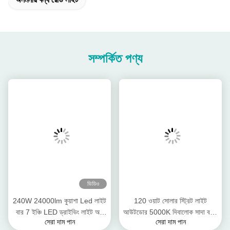
সম্পর্কিত পণ্য
ভিডিও
240W 24000lm কুয়াশা Led লাইট
120 ওয়াট সোলার স্ট্রিট লাইট
বার 7 ইঞ্চি LED ড্রাইভিং লাইট অফ
আউটডোর 5000K দিবালোক সাদা বন্যা
সেরা দাম পান
সেরা দাম পান
রোড জলরোধী
সহ্য ক্ষমতা IP65 জলরোধী