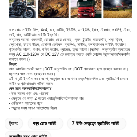
অফ রোড লাইটিং: জিপ, 4x4, কার, এটিভি, ইউটিভি, এসইউভি, ট্রাক, ট্রেলার, ফর্কলিফ্ট, ট্রেন,
বোট, বাস, আউটডোর লাইটিং ইত্যাদি।
অন্যান্য আলো: খননকারী, ডোজার, রোড রোলার, ক্রেন, ট্র্যাক্টর, হারভেস্টার, শস্য ড্রিল,
স্নোপ্লো, ফায়ার ইঞ্জিন, রেসকিউ ভেহিকল, ক্যাম্পিং, মাইনিং, কনস্ট্রাকশন লাইটিং ইত্যাদি।
গৃহস্থালীর আলো: বাগান, বাড়ির উঠোন, গ্যারেজ, অন্দর আলো।(দ্রষ্টব্য: অভ্যন্তরীণ ব্যবহারের
জন্য AC 110-120V কে DC 12V তে রূপান্তর করতে একটি ভোল্টেজ ট্রান্সফরমার/কনভার্টার
ব্যবহার করুন।)
বিঃদ্রঃ:
তারা আফটার মার্কেট অংশ।DOT অনুমোদিত নয়।DOT প্রয়োজন হলে ব্যবহার করবেন না।
শুধুমাত্র অফ রোড ব্যবহারের জন্য।
এই পণ্যটি ইনস্টল করার আগে, অনুগ্রহ করে আপনার রাজ্য/প্রাদেশিক এবং স্থানীয়/পৌরসভার
আইন ও প্রবিধানগুলি পরীক্ষা করুন৷
কেন চয়ন করুন
ভাস্টিনটেল
আলো?
- উচ্চ মানের পণ্য এবং পরিষেবা
- জেনুইন এর জন্য 2 বছরের ওয়ারেন্টি
ভাস্টিনটেল
হালকা বার
- বেশিরভাগ গ্রাহকের পছন্দ
- পছন্দের জন্য আরও আইটেমের বিকল্প
ট্যাগ:
বন্ধ রোড লাইট
7 ইঞ্চি নেতৃত্বে ড্রাইভিং লাইট
অনমনীয় বন্ধ রোড লাইট