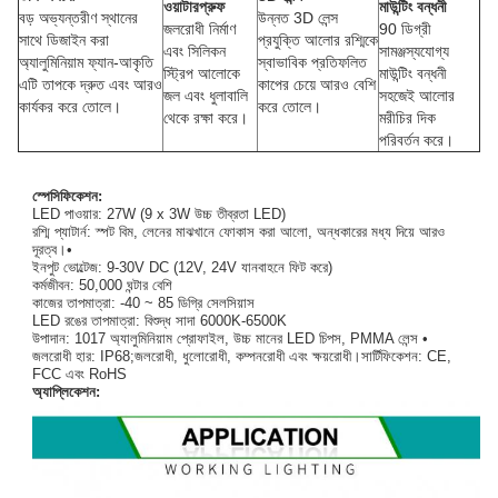
ওয়াটারপ্রুফ
মাউন্টিং বন্ধনী
বড় অভ্যন্তরীণ স্থানের
উন্নত 3D লেন্স
জলরোধী নির্মাণ
90 ডিগ্রী
সাথে ডিজাইন করা
প্রযুক্তি আলোর রশ্মিকে
এবং সিলিকন
সামঞ্জস্যযোগ্য
অ্যালুমিনিয়াম ফ্যান-আকৃতি
স্বাভাবিক প্রতিফলিত
স্ট্রিপ আলোকে
মাউন্টিং বন্ধনী
এটি তাপকে দ্রুত এবং আরও
কাপের চেয়ে আরও বেশি
জল এবং ধুলাবালি
সহজেই আলোর
কার্যকর করে তোলে।
করে তোলে।
থেকে রক্ষা করে।
মরীচির দিক
পরিবর্তন করে।
স্পেসিফিকেশন:
LED পাওয়ার: 27W (9 x 3W উচ্চ তীব্রতা LED)
রশ্মি প্যাটার্ন: স্পট বিম, লেনের মাঝখানে ফোকাস করা আলো, অন্ধকারের মধ্য দিয়ে আরও
দূরত্ব।•
ইনপুট ভোল্টেজ: 9-30V DC (12V, 24V যানবাহনে ফিট করে)
কর্মজীবন: 50,000 ঘন্টার বেশি
কাজের তাপমাত্রা: -40 ~ 85 ডিগ্রি সেলসিয়াস
LED রঙের তাপমাত্রা: বিশুদ্ধ সাদা 6000K-6500K
উপাদান: 1017 অ্যালুমিনিয়াম প্রোফাইল, উচ্চ মানের LED চিপস, PMMA লেন্স •
জলরোধী হার: IP68;জলরোধী, ধুলোরোধী, কম্পনরোধী এবং ক্ষয়রোধী।সার্টিফিকেশন: CE,
FCC এবং RoHS
অ্যাপ্লিকেশন: