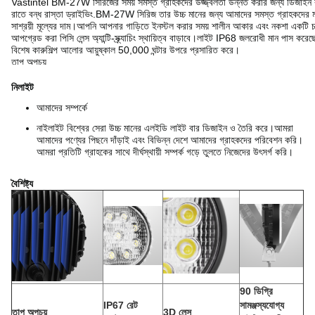
Vastintel BM-27W সিরিজের সময় সমস্ত গ্রাহকদের উজ্জ্বলতা উন্নত করার জন্য ডিজাইন ক
রাতে বন্ধ রাস্তা ড্রাইভিং.BM-27W সিরিজ তার উচ্চ মানের জন্য আমাদের সমস্ত গ্রাহকদের মধ
সাশ্রয়ী মূল্যের দাম।আপনি আপনার গাড়িতে ইনস্টল করার সময় শালীন আকার এবং নকশা একটি চ
আপগ্রেড করা পিসি লেন্স অ্যান্টি-স্ক্র্যাচিং স্থায়িত্ব বাড়াবে।লাইট IP68 জলরোধী মান পাস করেছ
বিশেষ কারুশিল্প আলোর আয়ুষ্কাল 50,000 ঘন্টার উপরে প্রসারিত করে।
তাপ অপচয়
IP67 রেট ওয়াটারপ্রুফ
নিলাইট
আমাদের সম্পর্কে
নাইলাইট বিশ্বের সেরা উচ্চ মানের এলইডি লাইট বার ডিজাইন ও তৈরি করে।আমরা
আমাদের পণ্যের পিছনে দাঁড়াই এবং বিভিন্ন দেশে আমাদের গ্রাহকদের পরিবেশন করি।
আমরা প্রতিটি গ্রাহকের সাথে দীর্ঘস্থায়ী সম্পর্ক গড়ে তুলতে নিজেদের উৎসর্গ করি।
বৈশিষ্ট্য
90 ডিগ্রি
IP67 রেট
সামঞ্জস্যযোগ্য
তাপ অপচয়
3D লেন্স