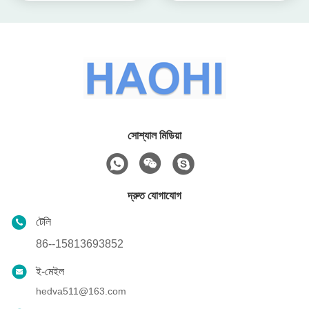
সোশ্যাল মিডিয়া
দ্রুত যোগাযোগ
টেলি
86--15813693852
ই-মেইল
hedva511@163.com